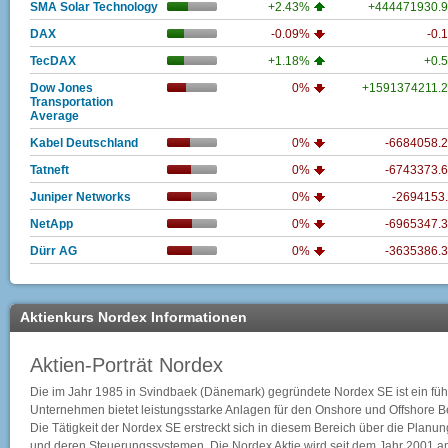
SMA Solar Technology
+2.43%
+444471930.
DAX
-0.09%
-0.
TecDAX
+1.18%
+0.
Dow Jones
0%
+1591374211.
Transportation
Average
Kabel Deutschland
0%
-6684058.
Tatneft
0%
-6743373.
Juniper Networks
0%
-2694153
NetApp
0%
-6965347.
Dürr AG
0%
-3635386.
Aktienkurs Nordex Informationen
Aktien-Porträt Nordex
Die im Jahr 1985 in Svindbaek (Dänemark) gegründete Nordex SE ist ein fü
Unternehmen bietet leistungsstarke Anlagen für den Onshore und Offshore B
Die Tätigkeit der Nordex SE erstreckt sich in diesem Bereich über die Plan
und deren Steuerungssystemen. Die Nordex Aktie wird seit dem Jahr 2001 a