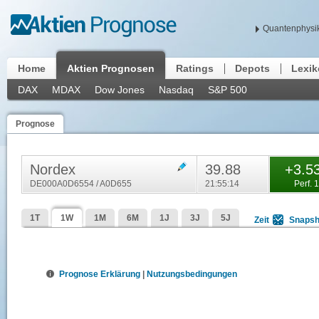
Quantenphysik
Home
Aktien Prognosen
Ratings
Depots
Lexi
DAX
MDAX
Dow Jones
Nasdaq
S&P 500
Prognose
Nordex
39.88
+3.5
DE000A0D6554 / A0D655
21:55:14
Perf. 
1T
1W
1M
6M
1J
3J
5J
Zeit
Snapsh
Prognose Erklärung
|
Nutzungsbedingungen