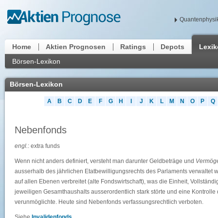
Quantenphysik
Home
Aktien Prognosen
Ratings
Depots
Lexi
Börsen-Lexikon
Börsen-Lexikon
A
B
C
D
E
F
G
H
I
J
K
L
M
N
O
P
Q
Nebenfonds
engl.
: extra funds
Wenn nicht anders definiert, versteht man darunter Geldbeträge und
Vermög
ausserhalb des jährlichen Etatbewilligungsrechts des Parlaments verwaltet 
auf allen Ebenen verbreitet (alte Fondswirtschaft), was die Einheit, Vollständ
jeweiligen Gesamthaushalts ausserordentlich stark störte und eine Kontrolle 
verunmöglichte. Heute sind Nebenfonds verfassungsrechtlich verboten.
Siehe
Invalidenfonds