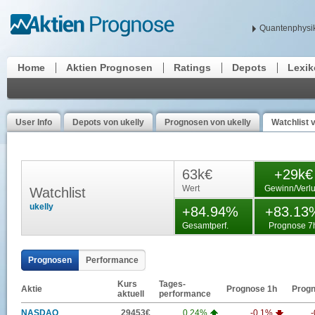
Quantenphysik
Home
Aktien Prognosen
Ratings
Depots
Lexi
User Info
Depots von ukelly
Prognosen von ukelly
Watchlist 
63k€
+29k€
Wert
Gewinn/Verlu
Watchlist
ukelly
+84.94%
+83.13
Gesamtperf.
Prognose 7
Prognosen
Performance
Kurs
Tages-
Aktie
Prognose 1h
Progn
aktuell
performance
NASDAQ
29453€
0.24%
-0.1%