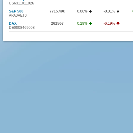
US6311011026
S&P 500
7715.49€
0.06%
-0.01%
APA0AET0
DAX
26250€
0.29%
-6.19%
DE0008469008