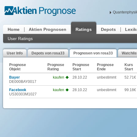
Quantenphysik
Home
Aktien Prognosen
Ratings
Depots
Lexi
User Ratings
User Info
Depots von rosa33
Prognosen von rosa33
Watchlis
Prognose
Prognose
Prognose
Prognose
Kurs
Objekt
Rating
Start
Ende
Start
Bayer
kaufen
28.10.22
unbestimmt
52.71€
DE000BAY0017
Facebook
kaufen
28.10.22
unbestimmt
99.18€
US30303M1027