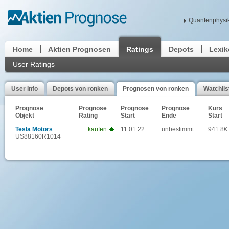
Quantenphysik
Home
Aktien Prognosen
Ratings
Depots
Lexi
User Ratings
User Info
Depots von ronken
Prognosen von ronken
Watchlis
Prognose
Prognose
Prognose
Prognose
Kurs
Objekt
Rating
Start
Ende
Start
Tesla Motors
kaufen
11.01.22
unbestimmt
941.8€
US88160R1014