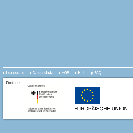
Impressum
Datenschutz
AGB
Hilfe
FAQ
Förderer