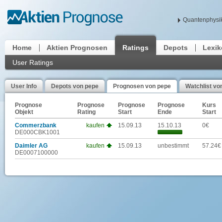
Quantenphysik
Home
Aktien Prognosen
Ratings
Depots
Lexi
User Ratings
User Info
Depots von pepe
Prognosen von pepe
Watchlist vo
Prognose
Prognose
Prognose
Prognose
Kurs
Objekt
Rating
Start
Ende
Start
Commerzbank
kaufen
15.09.13
15.10.13
0€
DE000CBK1001
Daimler AG
kaufen
15.09.13
unbestimmt
57.24€
DE0007100000