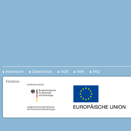
Impressum
Datenschutz
AGB
Hilfe
FAQ
Förderer