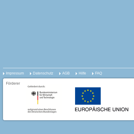
Impressum
Datenschutz
AGB
Hilfe
FAQ
Förderer