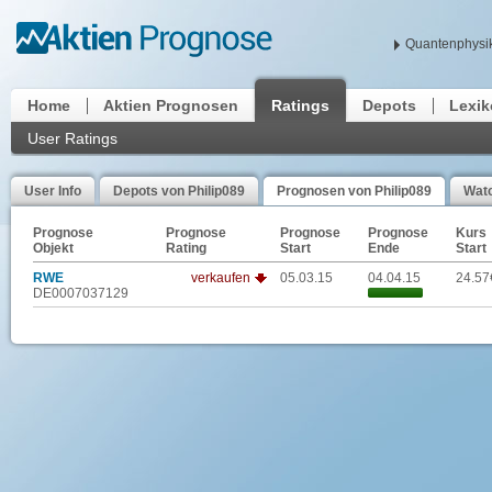
Quantenphysik
Home
Aktien Prognosen
Ratings
Depots
Lexi
User Ratings
User Info
Depots von Philip089
Prognosen von Philip089
Watc
Prognose
Prognose
Prognose
Prognose
Kurs
Objekt
Rating
Start
Ende
Start
RWE
verkaufen
05.03.15
04.04.15
24.57
DE0007037129