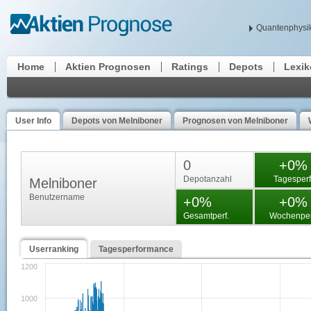
Quantenphysik
Home
Aktien Prognosen
Ratings
Depots
Lexi
User Info
Depots von Melniboner
Prognosen von Melniboner
0
+0%
Depotanzahl
Tagesperf
Melniboner
Benutzername
+0%
+0%
Gesamtperf.
Wochenper
Userranking
Tagesperformance
1200
1000