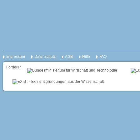
Impressum
Datenschutz
AGB
Hilfe
FAQ
Förderer