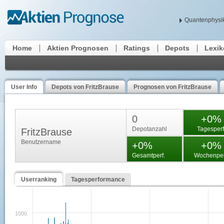
Quantenphysik
Home
Aktien Prognosen
Ratings
Depots
Lexi
User Info
Depots von FritzBrause
Prognosen von FritzBrause
0
+0%
Depotanzahl
Tagesperf
FritzBrause
Benutzername
+0%
+0%
Gesamtperf.
Wochenper
Userranking
Tagesperformance
1000