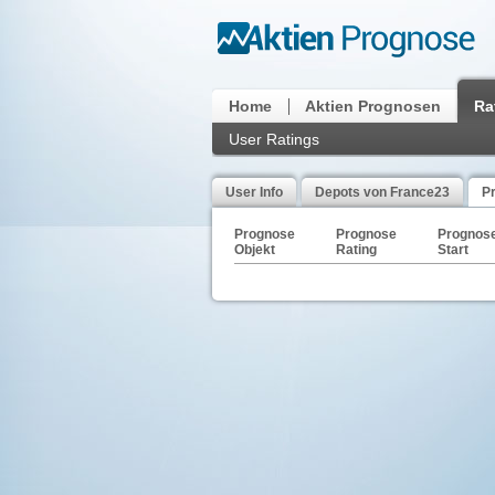
Home
Aktien Prognosen
Ra
User Ratings
User Info
Depots von France23
P
Prognose
Prognose
Prognos
Objekt
Rating
Start