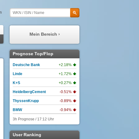
en
Mein Bereich ›
Meine Prognosen
Prognose Top/Flop
Meine Watchlist
Deutsche Bank
+2.18%
Mein Profil
Linde
+1.72%
Meine Depots
K+S
+0.27%
Meine Nachrichten
HeidelbergCement
-0.51%
ThyssenKrupp
-0.89%
BMW
-0.94%
3h Prognose / 17:12 Uhr
User Ranking