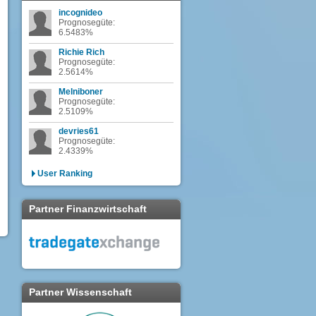
incognideo
Prognosegüte:
6.5483%
Richie Rich
Prognosegüte:
2.5614%
Melniboner
Prognosegüte:
2.5109%
devries61
Prognosegüte:
2.4339%
User Ranking
Partner Finanzwirtschaft
Partner Wissenschaft