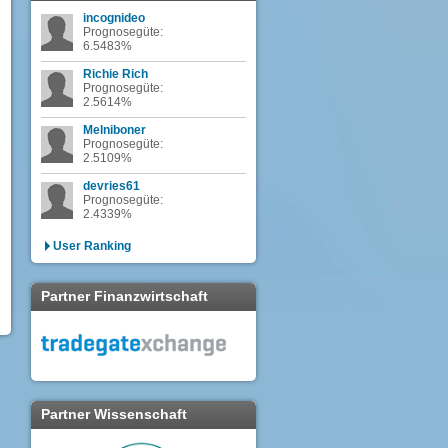
incognideo
Prognosegüte:
6.5483%
Richie Rich
Prognosegüte:
2.5614%
Melniboner
Prognosegüte:
2.5109%
devries61
Prognosegüte:
2.4339%
User Ranking
Partner Finanzwirtschaft
Partner Wissenschaft