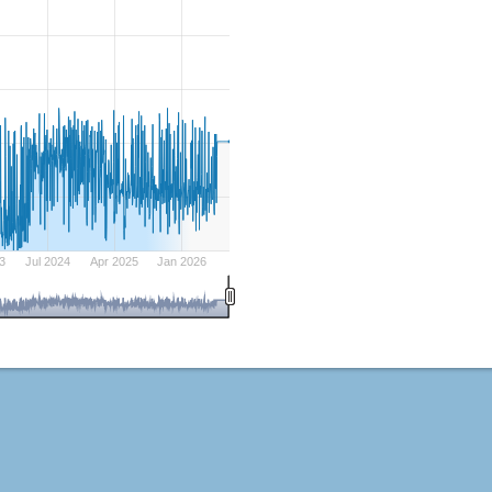
3
Jul 2024
Apr 2025
Jan 2026