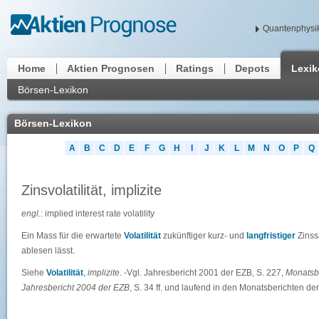
Quantenphysik
Home
Aktien Prognosen
Ratings
Depots
Lexi
Börsen-Lexikon
Börsen-Lexikon
A
B
C
D
E
F
G
H
I
J
K
L
M
N
O
P
Q
Zinsvolatilität, implizite
engl.
: implied interest rate volatility
Ein Mass für die erwartete
Volatilität
zukünftiger kurz- und
langfristiger
Zinss
ablesen lässt.
Siehe
Volatilität
,
implizite
. -Vgl. Jahresbericht 2001 der EZB, S. 227,
Monatsb
Jahresbericht 2004 der EZB
, S. 34 ff. und laufend in den Monatsberichten de