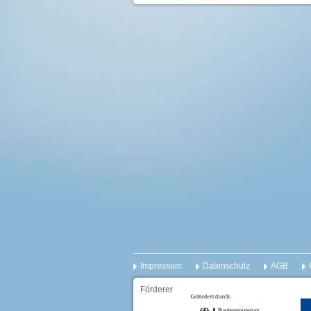
Impressum
Datenschutz
AGB
Förderer