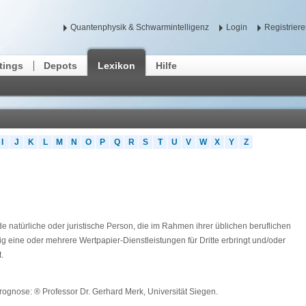
Quantenphysik & Schwarmintelligenz
Login
Registrier
tings
Depots
Lexikon
Hilfe
I
J
K
L
M
N
O
P
Q
R
S
T
U
V
W
X
Y
Z
de natürliche oder juristische Person, die im Rahmen ihrer üblichen beruflichen
g eine oder mehrere Wertpapier-Dienstleistungen für Dritte erbringt und/oder
.
rognose: ® Professor Dr. Gerhard Merk, Universität Siegen.