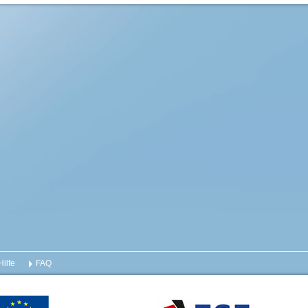
Hilfe
FAQ