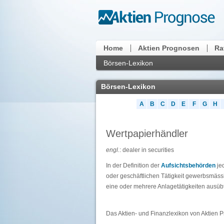
Home
Aktien Prognosen
Ra
Börsen-Lexikon
Börsen-Lexikon
A
B
C
D
E
F
G
H
Wertpapierhändler
engl.
: dealer in securities
In der Definition der
Aufsichtsbehörden
je
oder geschäftlichen Tätigkeit gewerbsmässi
eine oder mehrere Anlagetätigkeiten ausübt
Das Aktien- und Finanzlexikon von Aktien P