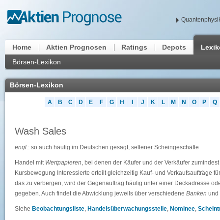
Quantenphysik
Home
Aktien Prognosen
Ratings
Depots
Lexi
Börsen-Lexikon
Börsen-Lexikon
A
B
C
D
E
F
G
H
I
J
K
L
M
N
O
P
Q
Wash Sales
engl.
: so auch häufig im Deutschen gesagt, seltener Scheingeschäfte
Handel mit
Wertpapieren
, bei denen der Käufer und der Verkäufer zumindest w
Kursbewegung Interessierte erteilt gleichzeitig Kauf- und Verkaufsaufträge f
das zu verbergen, wird der Gegenauftrag häufig unter einer Deckadresse od
gegeben. Auch findet die Abwicklung jeweils über verschiedene
Banken
und 
Siehe
Beobachtungsliste
,
Handelsüberwachungsstelle
,
Nominee
,
Scheint