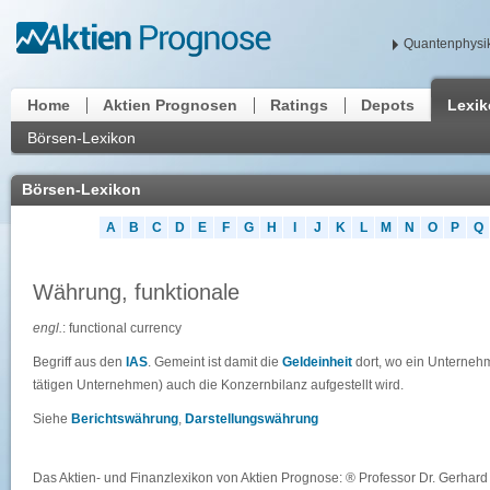
Quantenphysik
Home
Aktien Prognosen
Ratings
Depots
Lexi
Börsen-Lexikon
Börsen-Lexikon
A
B
C
D
E
F
G
H
I
J
K
L
M
N
O
P
Q
Währung, funktionale
engl.
: functional currency
Begriff aus den
IAS
. Gemeint ist damit die
Geldeinheit
dort, wo ein Unternehm
tätigen Unternehmen) auch die Konzernbilanz aufgestellt wird.
Siehe
Berichtswährung
,
Darstellungswährung
Das Aktien- und Finanzlexikon von Aktien Prognose: ® Professor Dr. Gerhard 