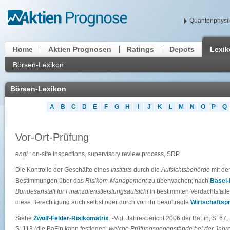
Quantenphysik
Home
Aktien Prognosen
Ratings
Depots
Lexi
Börsen-Lexikon
Börsen-Lexikon
A
B
C
D
E
F
G
H
I
J
K
L
M
N
O
P
Q
Vor-Ort-Prüfung
engl.
: on-site inspections, supervisory review process, SRP
Die Kontrolle der Geschäfte eines
Instituts
durch die
Aufsichtsbehörde
mit de
Bestimmungen über das
Risikom-Management
zu überwachen; nach
Basel-I
Bundesanstalt für Finanzdienstleistungsaufsicht
in bestimmten Verdachtsfälle
diese Berechtigung auch selbst oder durch von ihr beauftragte
Wirtschaftsp
Siehe
Zwölf-Felder-Risikomatrix
. -Vgl. Jahresbericht 2006 der BaFin, S. 67, 
S. 113 (die BaFin kann festlegen,
welche Prüfungsgegenstände bei der Jahr