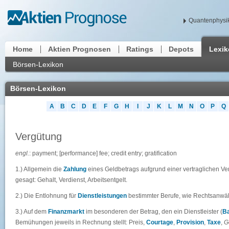
Quantenphysik
Home
Aktien Prognosen
Ratings
Depots
Lexi
Börsen-Lexikon
Börsen-Lexikon
A
B
C
D
E
F
G
H
I
J
K
L
M
N
O
P
Q
Vergütung
engl.
: payment; [performance] fee; credit entry; gratification
1.) Allgemein die
Zahlung
eines Geldbetrags aufgrund einer vertraglichen Ver
gesagt: Gehalt, Verdienst, Arbeitsentgelt.
2.) Die Entlohnung für
Dienstleistungen
bestimmter Berufe, wie Rechtsanwält
3.) Auf dem
Finanzmarkt
im besonderen der Betrag, den ein Dienstleister (
B
Bemühungen jeweils in Rechnung stellt: Preis,
Courtage
,
Provision
,
Taxe
,
G