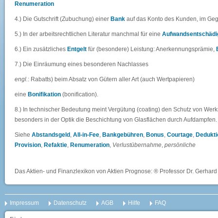
Renumeration
4.) Die Gutschrift (Zubuchung) einer
Bank
auf das Konto des Kunden, im Gegen
5.) In der arbeitsrechtlichen Literatur manchmal für eine
Aufwandsentschädi
6.) Ein zusätzliches
Entgelt
für (besondere) Leistung: Anerkennungsprämie,
7.) Die Einräumung eines besonderen Nachlasses
engl.
: Rabatts) beim Absatz von Gütern aller Art (auch Wertpapieren)
eine
Bonifikation
(bonification).
8.) In technischer Bedeutung meint Vergütung (coating) den Schutz von Werk
besonders in der Optik die Beschichtung von Glasflächen durch Aufdampfen.
Siehe
Abstandsgeld
,
All-in-Fee
,
Bankgebühren
,
Bonus
,
Courtage
,
Dedukti
Provision
,
Refaktie
,
Renumeration
,
Verlustübernahme
,
persönliche
Das Aktien- und Finanzlexikon von Aktien Prognose: ® Professor Dr. Gerhard 
Impressum
Datenschutz
AGB
Hilfe
FAQ