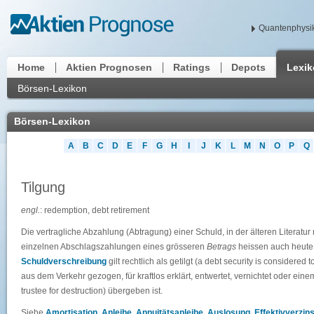
Quantenphysik
Home
Aktien Prognosen
Ratings
Depots
Lexi
Börsen-Lexikon
Börsen-Lexikon
A
B
C
D
E
F
G
H
I
J
K
L
M
N
O
P
Q
Tilgung
engl.
: redemption, debt retirement
Die vertragliche Abzahlung (Abtragung) einer Schuld, in der älteren Literatu
einzelnen Abschlagszahlungen eines grösseren
Betrags
heissen auch heute
Schuldverschreibung
gilt rechtlich als getilgt (a debt security is consider
aus dem Verkehr gezogen, für kraftlos erklärt, entwertet, vernichtet oder ei
trustee for destruction) übergeben ist.
Siehe
Amortisation
,
Anleihe
,
Annuitätsanleihe
,
Auslosung
,
Effektivverzin