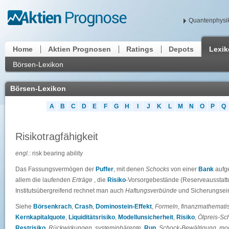
Quantenphysik
Home
Aktien Prognosen
Ratings
Depots
Lexi
Börsen-Lexikon
Börsen-Lexikon
A
B
C
D
E
F
G
H
I
J
K
L
M
N
O
P
Q
Risikotragfähigkeit
engl.
: risk bearing ability
Das Fassungsvermögen der
Puffer
, mit denen
Schocks
von einer
Bank
aufg
allem die laufenden
Erträge
, die
Risiko
-Vorsorgebestände (Reserveausstattu
Institutsübergreifend rechnet man auch
Haftungsverbünde
und Sicherungsei
Siehe
Börsenkrach
,
Crash
,
Dominostein-Effekt
,
Formeln
,
finanzmathemati
Kernkapitalquote
,
Liquiditätsrisiko
,
Modellunsicherheit
,
Risiko
,
Ölpreis-Sc
Restrisiko
,
Rückwirkungen
,
systeminhärente
,
Run
,
Schock-Bewältigung
,
mo