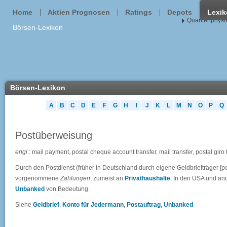
Home
Aktien Prognosen
Ratings
Depots
Lexi
Quantenphysik
Börsen-Lexikon
Börsen-Lexikon
A
B
C
D
E
F
G
H
I
J
K
L
M
N
O
P
Q
Postüberweisung
engl.
: mail payment, postal cheque account transfer, mail transfer, postal giro 
Durch den Postdienst (früher in Deutschland durch eigene Geldbriefträger [
vorgenommene
Zahlungen
, zumeist an
Privathaushalte
. In den USA und an
Unbanked
von Bedeutung.
Siehe
Geldbrief
,
Konto für Jedermann
,
Postauftrag
,
Unbanked