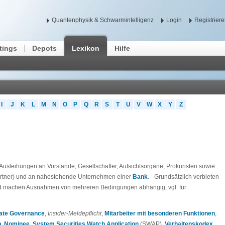
Quantenphysik & Schwarmintelligenz
Login
Registrier
tings
Depots
Lexikon
Hilfe
I
J
K
L
M
N
O
P
Q
R
S
T
U
V
W
X
Y
Z
 Ausleihungen an Vorstände, Gesellschafter, Aufsichtsorgane, Prokuristen sowie
rtner) und an nahestehende Unternehmen einer
Bank
. - Grundsätzlich verbieten
 machen Ausnahmen von mehreren Bedingungen abhängig; vgl. für
ate Governance
,
Insider-Melde­pflicht
,
Mitarbeiter mit besonderen Funktionen
,
p
,
Nominee
,
System Securities Watch Application
(SWAP),
Verhaltenskodex
,