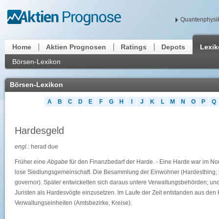
Quantenphysik
Home
Aktien Prognosen
Ratings
Depots
Lexi
Börsen-Lexikon
Börsen-Lexikon
A
B
C
D
E
F
G
H
I
J
K
L
M
N
O
P
Q
Hardesgeld
engl.
: herad due
Früher eine
Abgabe
für den Finanzbedarf der Harde. - Eine Harde war im No
lose Siedlungsgemeinschaft. Die Besammlung der Einwohner (Hardesthing; h
governor). Später entwickelten sich daraus untere Verwaltungsbehörden; un
Juristen als Hardesvögte einzusetzen. Im Laufe der Zeit entstanden aus den
Verwaltungseinheiten (Amtsbezirke, Kreise).