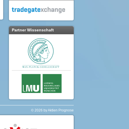
Partner Wissenschaft
© 2026 by Aktien Prognose