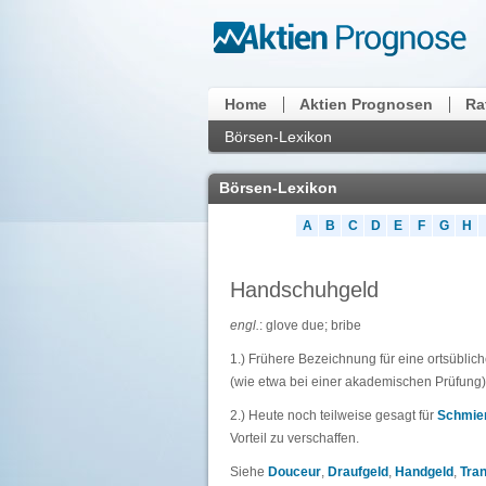
Home
Aktien Prognosen
Ra
Börsen-Lexikon
Börsen-Lexikon
A
B
C
D
E
F
G
H
Handschuhgeld
engl.
: glove due; bribe
1.) Frühere Bezeichnung für eine ortsüblic
(wie etwa bei einer akademischen Prüfung)
2.) Heute noch teilweise gesagt für
Schmie
Vorteil zu verschaffen.
Siehe
Douceur
,
Draufgeld
,
Handgeld
,
Tra