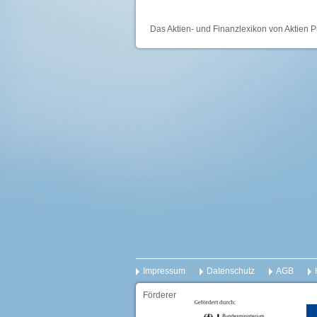
Das Aktien- und Finanzlexikon von Aktien P
Impressum
Datenschutz
AGB
Förderer