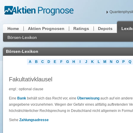
Quantenphysik
Home
Aktien Prognosen
Ratings
Depots
Lexi
Börsen-Lexikon
Börsen-Lexikon
A
B
C
D
E
F
G
H
I
J
K
L
M
N
O
P
Q
Fakultativklausel
engl.
: optional clause
Eine
Bank
behält sich das Recht vor, eine
Überweisung
auch auf ein ander
angegebene vorzunehmen. Wegen der Gefahr eines allfällig auftretenden V
höchstrichterlicher Rechtsprechung in Deutschland nicht allgemein in Form
Siehe
Zahlungsadresse