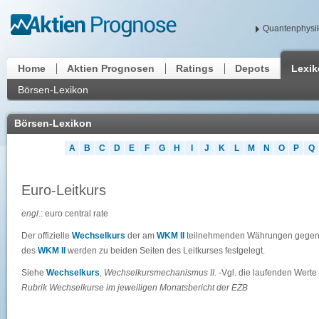
Quantenphysik
Home
Aktien Prognosen
Ratings
Depots
Lexi
Börsen-Lexikon
Börsen-Lexikon
A
B
C
D
E
F
G
H
I
J
K
L
M
N
O
P
Q
Euro-Leitkurs
engl.
: euro central rate
Der offizielle
Wechselkurs
der am
WKM II
teilnehmenden Währungen gegen
des
WKM II
werden zu beiden Seiten des Leitkurses festgelegt.
Siehe
Wechselkurs
,
Wechselkursmechanismus II
. -Vgl. die laufenden Wert
Rubrik Wechselkurse im jeweiligen Monatsbericht der EZB