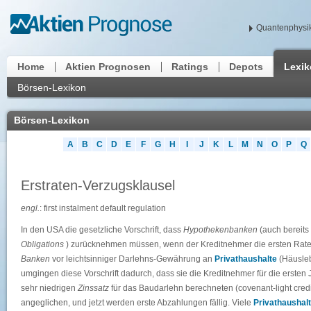
Quantenphysik
Home
Aktien Prognosen
Ratings
Depots
Lexi
Börsen-Lexikon
Börsen-Lexikon
A
B
C
D
E
F
G
H
I
J
K
L
M
N
O
P
Q
Erstraten-Verzugsklausel
engl.
: first instalment default regulation
In den USA die gesetzliche Vorschrift, dass
Hypothekenbanken
(auch bereits 
Obligations
) zurücknehmen müssen, wenn der Kreditnehmer die ersten Raten 
Banken
vor leichtsinniger Darlehns-Gewährung an
Privathaushalte
(Häusleb
umgingen diese Vorschrift dadurch, dass sie die Kreditnehmer für die ersten
sehr niedrigen
Zinssatz
für das Baudarlehn berechneten (covenant-light credi
angeglichen, und jetzt werden erste Abzahlungen fällig. Viele
Privathaushal