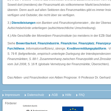
Soweit dort (meistens) der Finanzmarkt als vollkommener Markt beschrieben wi
überein. Denn auch auf allen Sektoren des Finanzmarktes gibt es immer Insi
verfügen und Outsider, die nicht über sie verfügen.
3.)
Dienstleistungen
von
Banken
und
Finanzkonglomeraten
, die der Überw
Aufsichtsbehörde
unterliegen (aufsichtsrechtliche Umschreibung).
4.) Alle Geschäfte der
Monetären Finanzinstitute
(so meistens in der EZB-Stati
Siehe
Bewertbarkeit
,
Finanzindustrie
,
Finanzkrise
,
Finanzplatz
,
Finanzpsy
Furchtthese
,
Informationseffizienz
,
strenge
,
Kreditvermittlungsplattform
. -
S. 79 ff. (tiefgreifende,
empirisch unterlegte Darlegung der Interdependenzen 
Finanzmärkten; S. 88 f.: Zusammenhang zwischen Finanzpolitik und Zinssätz
vom Juli 2008
, S. 16 ff. (globale Vernetzung der Finanzmärkte; Übersichten).
Das Aktien- und Finanzlexikon von Aktien Prognose: ® Professor Dr. Gerhard 
Impressum
Datenschutz
AGB
Hilfe
FAQ
Förderer