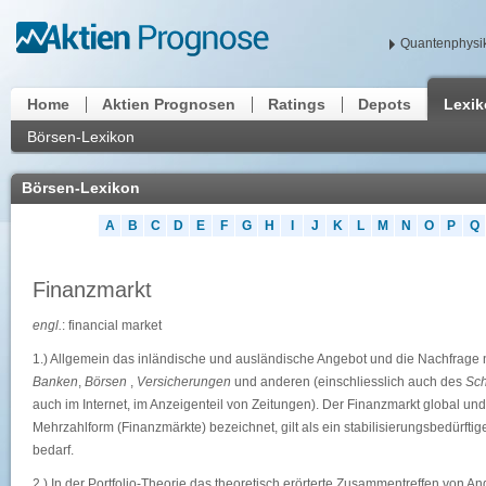
Quantenphysik
Home
Aktien Prognosen
Ratings
Depots
Lexi
Börsen-Lexikon
Börsen-Lexikon
A
B
C
D
E
F
G
H
I
J
K
L
M
N
O
P
Q
Finanzmarkt
engl.
: financial market
1.) Allgemein das inländische und ausländische Angebot und die Nachfrage 
Banken
,
Börsen
,
Versicherungen
und anderen (einschliesslich auch des
Sch
auch im Internet, im Anzeigenteil von Zeitungen). Der Finanzmarkt global und
Mehrzahlform (Finanzmärkte) bezeichnet, gilt als ein stabilisierungsbedürfti
bedarf.
2.) In der Portfolio-Theorie das theoretisch erörterte Zusammentreffen von