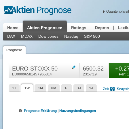
Quantenphysik
Home
Aktien Prognosen
Ratings
Depots
Lexi
DAX
MDAX
Dow Jones
Nasdaq
S&P 500
Prognose
EURO STOXX 50
6500.32
+0.2
EU0009658145 / 965814
23:57:19
Perf. 
1T
1W
1M
6M
1J
3J
5J
Zeit
Snapsh
Prognose Erklärung
|
Nutzungsbedingungen