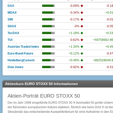
DAX
-0.09%
-0.1
MDAX
-0.34%
+0.0
SMI
-0.17%
-0.0
SDAX
-0%
-0.0
TecDAX
+1.18%
+0.5
TUI
-0.62%
+59759662.9
Austrian Traded Index
+1.34%
+0.4
Euro-Bund-Future
+0.12%
-0.4
HeidelbergCement
+0.49%
+862528049.
Dow Jones
-0.92%
-0.3
Aktienkurs EURO STOXX 50 Informationen
Aktien-Porträt EURO STOXX 50
Der im Jahr 1998 eingeführte EURO STOXX 50 ® beinhaltet 50 große Untern
der führenden europäischen Indizes etabliert. Ähnlich wie beim DAX ® ist di
Streubesitz das entscheidende Auswahlkriterium für eine Aufnahme in den