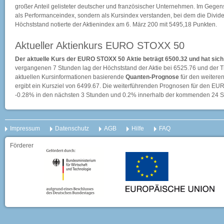
großer Anteil gelisteter deutscher und französischer Unternehmen. Im Gegen
als Performanceindex, sondern als Kursindex verstanden, bei dem die Divid
Höchststand notierte der Aktienindex am 6. März 200 mit 5495,18 Punkten.
Aktueller Aktienkurs EURO STOXX 50
Der aktuelle Kurs der EURO STOXX 50 Aktie beträgt 6500.32 und hat sic
vergangenen 7 Stunden lag der Höchststand der Aktie bei
6525.76
und der T
aktuellen Kursinformationen basierende
Quanten-Prognose
für den weiteren
ergibt ein Kursziel von 6499.67. Die weiterführenden Prognosen für den EU
-0.28% in den nächsten 3 Stunden und 0.2% innerhalb der kommenden 24 S
Impressum
Datenschutz
AGB
Hilfe
FAQ
Förderer