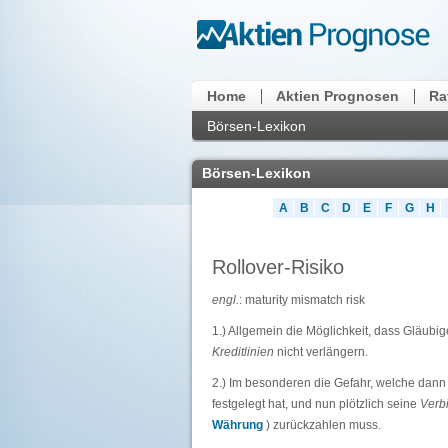
Home
Aktien Prognosen
Ra
Börsen-Lexikon
Börsen-Lexikon
A
B
C
D
E
F
G
H
Rollover-Risiko
engl.
: maturity mismatch risk
1.) Allgemein die Möglichkeit, dass Gläu
Kreditlinien
nicht verlängern.
2.) Im besonderen die Gefahr, welche dann 
festgelegt hat, und nun plötzlich seine
Verbi
Währung
) zurückzahlen muss.