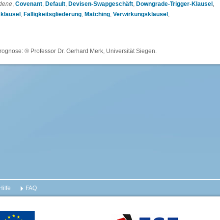
dene
,
Covenant
,
Default
,
Devisen-Swapgeschäft
,
Downgrade-Trigger-Klausel
,
klausel
,
Fälligkeitsgliederung
,
Matching
,
Verwirkungsklausel
,
rognose: ® Professor Dr. Gerhard Merk, Universität Siegen.
Hilfe
FAQ