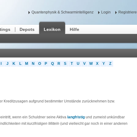
Quantenphysik & Schwarmintelligenz
Login
Registrier
tings
Depots
Lexikon
Hilfe
I
J
K
L
M
N
O
P
Q
R
S
T
U
V
W
X
Y
Z
biger Kreditzusagen aufgrund bestimmter Umstände zurücknehmen bzw.
eintritt, wenn ein Schuldner seine Aktiva
langfristig
und zumeist unkündbar
ndlichkeiten
mit
kurzfristigen
Mitteln
(und vielleicht gar noch in einer anderen