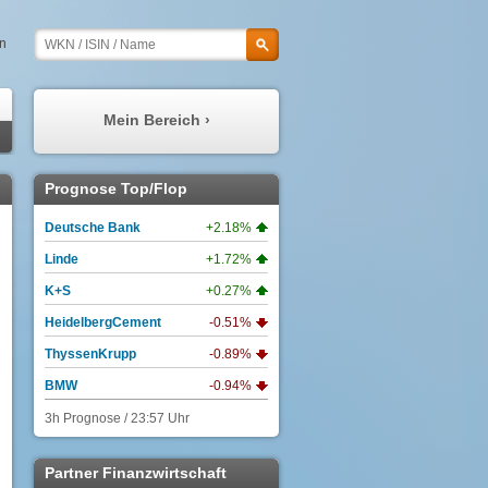
en
Mein Bereich ›
Meine Prognosen
Prognose Top/Flop
Meine Watchlist
Deutsche Bank
+2.18%
Mein Profil
Linde
+1.72%
Meine Depots
K+S
+0.27%
Meine Nachrichten
HeidelbergCement
-0.51%
ThyssenKrupp
-0.89%
BMW
-0.94%
3h Prognose / 23:57 Uhr
Partner Finanzwirtschaft