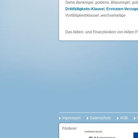
Siehe
Bankregel
,
goldene
,
Bilanzregel
,
gol
Drittfälligkeits-Klausel
,
Erstraten-Verzugs
Vorfälligkeitsklausel
,
wechselseitige
Das Aktien- und Finanzlexikon von Aktien P
Impressum
Datenschutz
AGB
Förderer