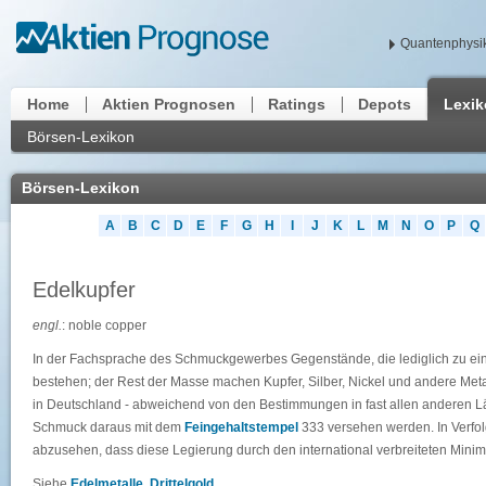
Quantenphysik
Home
Aktien Prognosen
Ratings
Depots
Lexi
Börsen-Lexikon
Börsen-Lexikon
A
B
C
D
E
F
G
H
I
J
K
L
M
N
O
P
Q
Edelkupfer
engl.
: noble copper
In der Fachsprache des Schmuckgewerbes Gegenstände, die lediglich zu ein
bestehen; der Rest der Masse machen Kupfer, Silber, Nickel und andere Met
in Deutschland - abweichend von den Bestimmungen in fast allen anderen 
Schmuck daraus mit dem
Feingehaltstempel
333 versehen werden. In Verfol
abzusehen, dass diese Legierung durch den international verbreiteten Mini
Siehe
Edelmetalle
,
Drittelgold