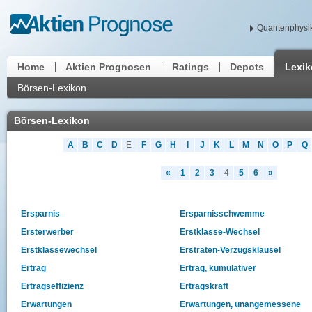
Quantenphysik
Home
Aktien Prognosen
Ratings
Depots
Lexi
Börsen-Lexikon
Börsen-Lexikon
A
B
C
D
E
F
G
H
I
J
K
L
M
N
O
P
Q
«
1
2
3
4
5
6
»
Ersparnis
Ersparnisschwemme
Ersterwerber
Erstklasse-Wechsel
Erstklassewechsel
Erstraten-Verzugsklausel
Ertrag
Ertrag, kumulativer
Ertragseffizienz
Ertragskraft
Erwartungen
Erwartungen, unangemessene