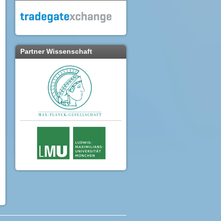
Partner Wissenschaft