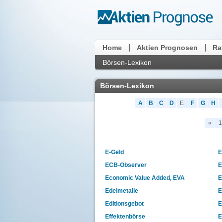
Home
Aktien Prognosen
Ra
Börsen-Lexikon
Börsen-Lexikon
A
B
C
D
E
F
G
H
«
1
E-Geld
E
ECB-Observer
E
Economic Value Added, EVA
Edelmetalle
E
Editionsgebot
E
Effektenbörse
E