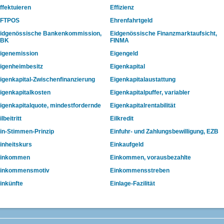
ffektuieren
Effizienz
FTPOS
Ehrenfahrtgeld
idgenössische Bankenkommission,
Eidgenössische Finanzmarktaufsicht,
EBK
FINMA
igenemission
Eigengeld
igenheimbesitz
Eigenkapital
igenkapital-Zwischenfinanzierung
Eigenkapitalaustattung
igenkapitalkosten
Eigenkapitalpuffer, variabler
igenkapitalquote, mindestfordernde
Eigenkapitalrentabilität
ilbeitritt
Eilkredit
in-Stimmen-Prinzip
Einfuhr- und Zahlungsbewilligung, EZB
inheitskurs
Einkaufgeld
inkommen
Einkommen, vorausbezahlte
inkommensmotiv
Einkommensstreben
inkünfte
Einlage-Fazilität