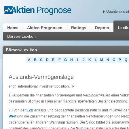
Quantenphysik
Home
Aktien Prognosen
Ratings
Depots
Lexi
Börsen-Lexikon
Börsen-Lexikon
A
B
C
D
E
F
G
H
I
J
K
L
M
N
O
P
Q
Auslands-Vermögenslage
engl.
: international investment position, IIP
1.) Allgemein die finanziellen
Forderungen
und
Verbindlichkeiten
einer Volks
bestimmten Stichtag in Form einer marktpreisbewerteten Bestandsrechnung.
2.) Von der
EZB
erfasste und beobachtete Bestandsstatistik und im jeweilig
Wert
und die Zusammensetzung der finanziellen Nettoforderungen und Netto
gegenüber allen anderen Währungsräumen. Der Saldo bildet die sogenannte
position) des Euro-Währungsgebiets. - Die
Summe
der statistisch erfassten 