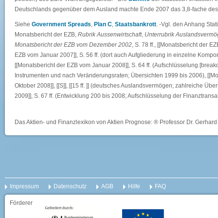
Deutschlands gegenüber dem Ausland machte Ende 2007 das 3,8-fache de
Siehe
Government Spreads
,
Plan C
,
Staatsbankrott
. -Vgl. den Anhang Sta
Monatsbericht der EZB,
Rubrik Aussenwirtschaft
,
Unterrubrik Auslandsvermög
Monatsbericht der EZB vom Dezember 2002
, S. 78 ff., [[Monatsbericht der E
EZB vom Januar 2007]], S. 56 ff. (dort auch Aufgliederung in einzelne Komp
[[Monatsbericht der EZB vom Januar 2008]], S. 64 ff. (Aufschlüsselung [br
Instrumenten und nach Veränderungsraten; Übersichten 1999 bis 2006), [[
Oktober 2008]], [[S]], [[15 ff. ]] (deutsches Auslandsvermögen; zahlreiche Übe
2009]], S. 67 ff. (Entwicklung 200 bis 2008; Aufschlüsselung der Finanztransa
Das Aktien- und Finanzlexikon von Aktien Prognose: ® Professor Dr. Gerhard 
Impressum
Datenschutz
AGB
Hilfe
FAQ
Förderer