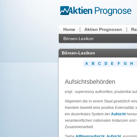
Home
Aktien Prognosen
Ra
Börsen-Lexikon
Börsen-Lexikon
A
B
C
D
E
F
G
H
Aufsichtsbehörden
engl.
: supervisory authorities; prudential aut
Allgemein die in einem Staat gesetzlich ein
Handeln bewirkt eine positive
Externalität,
w
ein dezentrales System der
Aufsicht
heraus
verantwortlichen nationalen Instanzen und
Zusammenarbeit.
Siehe
Allfinanzaufsicht
,
Aufsicht
,
europäi