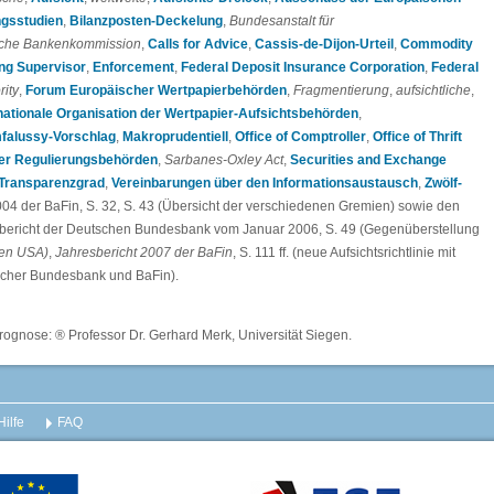
gsstudien
,
Bilanzposten-Deckelung
,
Bundesanstalt für
sche Bankenkommission
,
Calls for Advice
,
Cassis-de-Dijon-Urteil
,
Commodity
ng Supervisor
,
Enforcement
,
Federal Deposit Insurance Corporation
,
Federal
rity
,
Forum Europäischer Wertpapierbehörden
,
Fragmentierung
,
aufsichtliche
,
nationale Organisation der Wertpapier-Aufsichtsbehörden
,
falussy-Vorschlag
,
Makroprudentiell
,
Office of Comptroller
,
Office of Thrift
er Regulierungsbehörden
,
Sarbanes-Oxley Act
,
Securities and Exchange
Transparenzgrad
,
Vereinbarungen über den Informationsaustausch
,
Zwölf-
2004 der BaFin, S. 32, S. 43 (Übersicht der verschiedenen Gremien) sowie den
tsbericht der Deutschen Bundesbank vom Januar 2006, S. 49 (Gegenüberstellung
en USA)
,
Jahresbericht 2007 der BaFin
, S. 111 ff. (neue Aufsichtsrichtlinie mit
scher Bundesbank und BaFin).
rognose: ® Professor Dr. Gerhard Merk, Universität Siegen.
Hilfe
FAQ