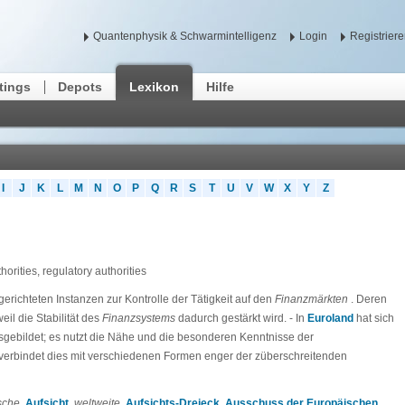
Quantenphysik & Schwarmintelligenz
Login
Registrier
tings
Depots
Lexikon
Hilfe
I
J
K
L
M
N
O
P
Q
R
S
T
U
V
W
X
Y
Z
horities, regulatory authorities
gerichteten Instanzen zur Kontrolle der Tätigkeit auf den
Finanzmärkten
. Deren
eil die Stabilität des
Finanzsystems
dadurch gestärkt wird. - In
Euroland
hat sich
gebildet; es nutzt die Nähe und die besonderen Kenntnisse der
 verbindet dies mit verschiedenen Formen enger der züberschreitenden
sche
,
Aufsicht
,
weltweite
,
Aufsichts-Dreieck
,
Ausschuss der Europäischen