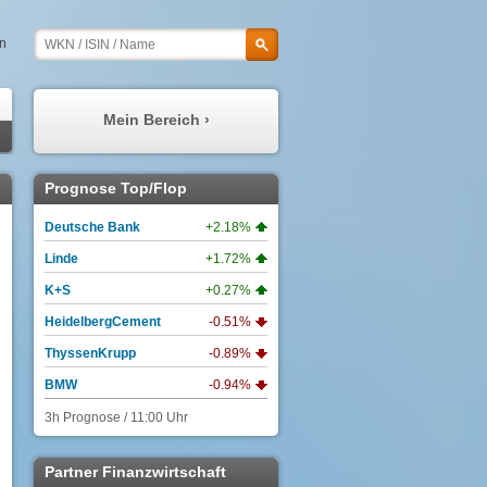
en
Mein Bereich ›
Meine Prognosen
Prognose Top/Flop
Meine Watchlist
Deutsche Bank
+2.18%
Mein Profil
Linde
+1.72%
Meine Depots
K+S
+0.27%
Meine Nachrichten
HeidelbergCement
-0.51%
ThyssenKrupp
-0.89%
BMW
-0.94%
3h Prognose / 11:00 Uhr
Partner Finanzwirtschaft