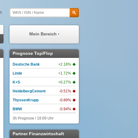
en
Mein Bereich ›
Meine Prognosen
Prognose Top/Flop
Meine Watchlist
Deutsche Bank
+2.18%
Mein Profil
Linde
+1.72%
Meine Depots
K+S
+0.27%
Meine Nachrichten
HeidelbergCement
-0.51%
ThyssenKrupp
-0.89%
BMW
-0.94%
3h Prognose / 18:09 Uhr
Partner Finanzwirtschaft