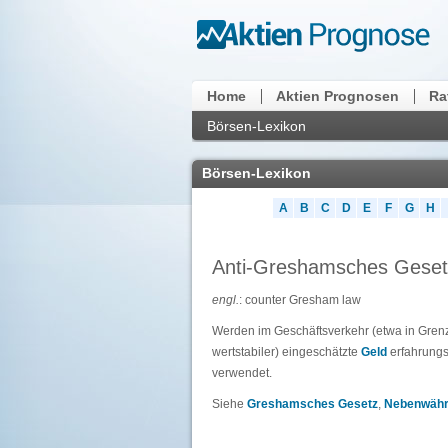
Home
Aktien Prognosen
Ra
Börsen-Lexikon
Börsen-Lexikon
A
B
C
D
E
F
G
H
Anti-Greshamsches Geset
engl.
: counter Gresham law
Werden im Geschäftsverkehr (etwa in Gren
wertstabiler) eingeschätzte
Geld
erfahrungs
verwendet.
Siehe
Greshamsches Gesetz
,
Nebenwäh