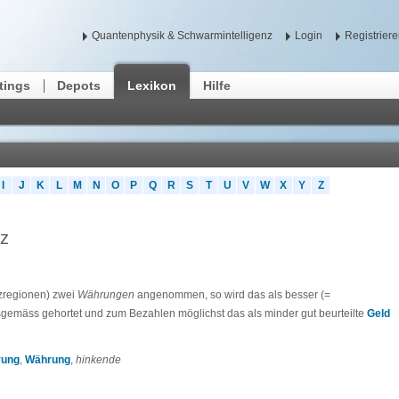
Quantenphysik & Schwarmintelligenz
Login
Registrier
tings
Depots
Lexikon
Hilfe
I
J
K
L
M
N
O
P
Q
R
S
T
U
V
W
X
Y
Z
z
zregionen) zwei
Währungen
angenommen, so wird das als besser (=
gemäss gehortet und zum Bezahlen möglichst das als minder gut beurteilte
Geld
rung
,
Währung
,
hinkende