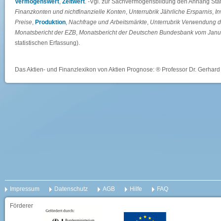
Vermögenswert
,
Zeitwert
. -Vgl. zur Sachvermögensbildung den Anhang Sta
Finanzkonten und nichtfinanzielle Konten
,
Unterrubrik Jährliche Ersparnis
,
In
Preise
,
Produktion
,
Nachfrage und Arbeitsmärkte
,
Unterrubrik Verwendung de
Monatsbericht der EZB
,
Monatsbericht der Deutschen Bundesbank vom Janu
statistischen Erfassung).
Das Aktien- und Finanzlexikon von Aktien Prognose: ® Professor Dr. Gerhard 
Impressum
Datenschutz
AGB
Hilfe
FAQ
Förderer