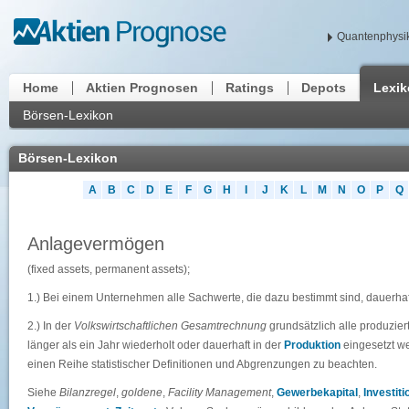
Quantenphysik
Home
Aktien Prognosen
Ratings
Depots
Lexi
Börsen-Lexikon
Börsen-Lexikon
A
B
C
D
E
F
G
H
I
J
K
L
M
N
O
P
Q
Anlagevermögen
(fixed assets, permanent assets);
1.) Bei einem Unternehmen alle Sachwerte, die dazu bestimmt sind, dauerha
2.) In der
Volkswirtschaftlichen Gesamtrechnung
grundsätzlich alle produzie
länger als ein Jahr wiederholt oder dauerhaft in der
Produktion
eingesetzt w
einen Reihe statistischer Definitionen und Abgrenzungen zu beachten.
Siehe
Bilanzregel
,
goldene
,
Facility Management
,
Gewerbekapital
,
Investiti