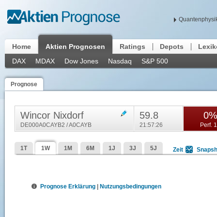
Quantenphysik
Home
Aktien Prognosen
Ratings
Depots
Lexi
DAX
MDAX
Dow Jones
Nasdaq
S&P 500
Prognose
Wincor Nixdorf
59.8
0
DE000A0CAYB2 / A0CAYB
21:57:26
Perf. 
1T
1W
1M
6M
1J
3J
5J
Zeit
Snapsh
Prognose Erklärung
|
Nutzungsbedingungen