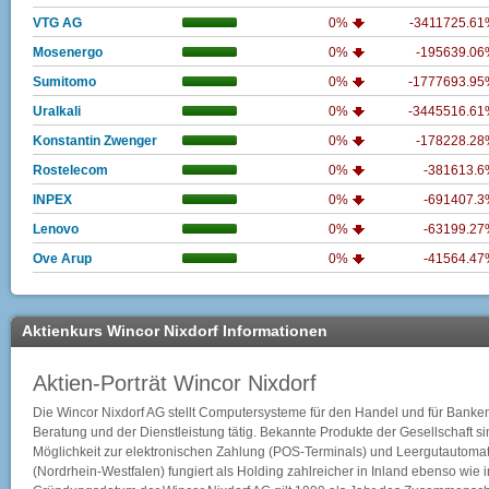
VTG AG
0%
-3411725.6
Mosenergo
0%
-195639.0
Sumitomo
0%
-1777693.9
Uralkali
0%
-3445516.6
Konstantin Zwenger
0%
-178228.2
Rostelecom
0%
-381613.
INPEX
0%
-691407.
Lenovo
0%
-63199.2
Ove Arup
0%
-41564.4
Aktienkurs Wincor Nixdorf Informationen
Aktien-Porträt Wincor Nixdorf
Die Wincor Nixdorf AG stellt Computersysteme für den Handel und für Banken h
Beratung und der Dienstleistung tätig. Bekannte Produkte der Gesellschaft 
Möglichkeit zur elektronischen Zahlung (POS-Terminals) und Leergutautomate
(Nordrhein-Westfalen) fungiert als Holding zahlreicher in Inland ebenso wie i