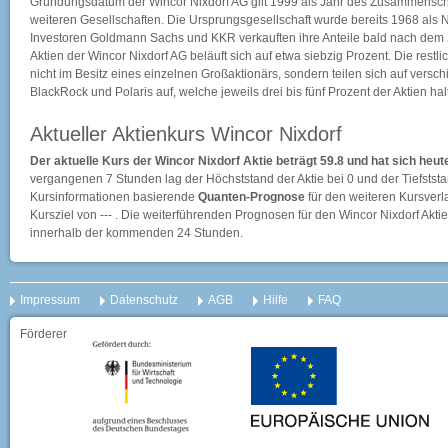
Gründungsdatum der Wincor Nixdorf AG gilt 1999 als Jahr des Zusammensch
weiteren Gesellschaften. Die Ursprungsgesellschaft wurde bereits 1968 als 
Investoren Goldmann Sachs und KKR verkauften ihre Anteile bald nach dem 
Aktien der Wincor Nixdorf AG beläuft sich auf etwa siebzig Prozent. Die restli
nicht im Besitz eines einzelnen Großaktionärs, sondern teilen sich auf versc
BlackRock und Polaris auf, welche jeweils drei bis fünf Prozent der Aktien hal
Aktueller Aktienkurs Wincor Nixdorf
Der aktuelle Kurs der Wincor Nixdorf Aktie beträgt 59.8 und hat sich h
vergangenen 7 Stunden lag der Höchststand der Aktie bei
0
und der Tiefstst
Kursinformationen basierende
Quanten-Prognose
für den weiteren Kursverlau
Kursziel von --- . Die weiterführenden Prognosen für den Wincor Nixdorf Akt
innerhalb der kommenden 24 Stunden.
Impressum
Datenschutz
AGB
Hilfe
FAQ
Förderer