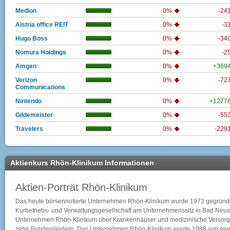
Medion
0%
-24
Alstria office REIT
0%
-3
Hugo Boss
0%
-34
Nomura Holdings
0%
-2
Amgen
0%
+369
Verizon
0%
-72
Communications
Nintendo
0%
+1277
Gildemeister
0%
-55
Travelers
0%
-229
Aktienkurs Rhön-Klinikum Informationen
Aktien-Porträt Rhön-Klinikum
Das heute börsennotierte Unternehmen Rhön-Klinikum wurde 1973 gegründet 
Kurbetriebs- und Verwaltungsgesellschaft am Unternehmenssitz in Bad Neusta
Unternehmen Rhön-Klinikum über Krankenhäuser und medizinische Versorgu
zehn Bundesländern. Das Unternehmen Rhön-Klinikum wurde 1988 von eine