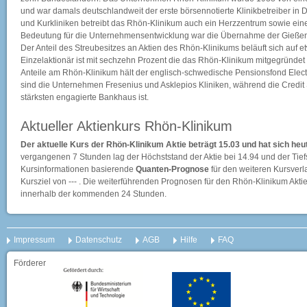
und war damals deutschlandweit der erste börsennotierte Klinikbetreiber i
und Kurkliniken betreibt das Rhön-Klinikum auch ein Herzzentrum sowie eine 
Bedeutung für die Unternehmensentwicklung war die Übernahme der Gießen
Der Anteil des Streubesitzes an Aktien des Rhön-Klinikums beläuft sich auf e
Einzelaktionär ist mit sechzehn Prozent die das Rhön-Klinikum mitgegründe
Anteile am Rhön-Klinikum hält der englisch-schwedische Pensionsfond Ele
sind die Unternehmen Fresenius und Asklepios Kliniken, während die Credit S
stärksten engagierte Bankhaus ist.
Aktueller Aktienkurs Rhön-Klinikum
Der aktuelle Kurs der Rhön-Klinikum Aktie beträgt 15.03 und hat sich he
vergangenen 7 Stunden lag der Höchststand der Aktie bei
14.94
und der Tief
Kursinformationen basierende
Quanten-Prognose
für den weiteren Kursverlau
Kursziel von --- . Die weiterführenden Prognosen für den Rhön-Klinikum Akt
innerhalb der kommenden 24 Stunden.
Impressum
Datenschutz
AGB
Hilfe
FAQ
Förderer