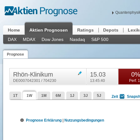
Quantenphysik
Home
Aktien Prognosen
Ratings
Depots
Lexi
DAX
MDAX
Dow Jones
Nasdaq
S&P 500
Prognose
Rhön-Klinikum
15.03
0
DE0007042301 / 704230
13:45:40
Perf. 
1T
1W
1M
6M
1J
3J
5J
Zeit
Snapsh
Prognose Erklärung
|
Nutzungsbedingungen