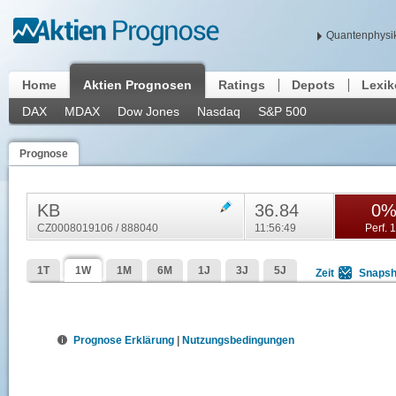
Quantenphysik
Home
Aktien Prognosen
Ratings
Depots
Lexi
DAX
MDAX
Dow Jones
Nasdaq
S&P 500
Prognose
KB
36.84
0
CZ0008019106 / 888040
11:56:49
Perf. 
1T
1W
1M
6M
1J
3J
5J
Zeit
Snapsh
Prognose Erklärung
|
Nutzungsbedingungen