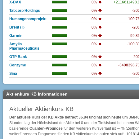
X-DAX
0%
+2116611498
Tabcorp Holdings
0%
-20
Humangenomprojekt
0%
-100.
Brent ( l)
0%
-20
Garmin
0%
-99.
Amylin
0%
-100.
Pharmaceuticals
OTP Bank
0%
-20
Genzyme
0%
-3408398.
Sina
0%
-20
Aktienkurs KB Informationen
Aktueller Aktienkurs KB
Der aktuelle Kurs der KB Aktie beträgt 36.84 und hat sich heute um 368
Stunden lag der Höchststand der Aktie bei
0
und der Tiefststand bei einem W
basierende
Quanten-Prognose
für den weiteren Kursverlauf ist --- % (Zeithori
weiterführenden Prognosen für den KB Aktienkurs belaufen sich auf: -101