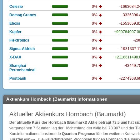
Celesio
0%
-1663084.
Demag Cranes
0%
-3326396
Elexis
0%
-1553659.
Kupfer
0%
+990784007.
Flextronics
0%
-2
Sigma-Aldrich
0%
-1931337.
X-DAX
0%
+2116611498
Shanghai
0%
-43449.
Petrochemical
Postbank
0%
-2274368.
Aktienkurs Hornbach (Baumarkt) Informationen
Aktueller Aktienkurs Hornbach (Baumarkt)
Der aktuelle Kurs der Hornbach (Baumarkt) Aktie beträgt 73.5 und hat si
vergangenen 7 Stunden lag der Höchststand der Aktie bei
73.907
und der Ti
Kursinformationen basierende
Quanten-Prognose
für den weiteren Kursverlau
Kursziel von --- . Die weiterführenden Prognosen für den Hornbach (Baumark