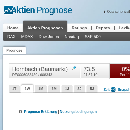
Quantenphysik
Home
Aktien Prognosen
Ratings
Depots
Lexi
DAX
MDAX
Dow Jones
Nasdaq
S&P 500
Prognose
Hornbach (Baumarkt)
73.5
0
DE0006083439 / 608343
21:57:10
Perf. 
1T
1W
1M
6M
1J
3J
5J
Zeit
Snapsh
Prognose Erklärung
|
Nutzungsbedingungen