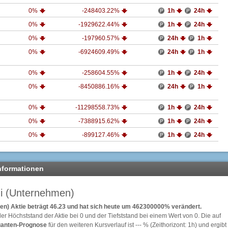
0%
-248403.22%
1h
24h
0%
-1929622.44%
1h
24h
0%
-197960.57%
24h
1h
0%
-6924609.49%
24h
1h
0%
-258604.55%
1h
24h
0%
-8450886.16%
24h
1h
0%
-11298558.73%
1h
24h
0%
-7388915.62%
1h
24h
0%
-899127.46%
1h
24h
nformationen
chi (Unternehmen)
men) Aktie beträgt 46.23 und hat sich heute um 462300000% verändert.
er Höchststand der Aktie bei
0
und der Tiefststand bei einem Wert von
0
. Die auf
anten-Prognose
für den weiteren Kursverlauf ist --- % (Zeithorizont: 1h) und ergibt