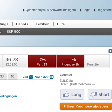
Quantenphysik & Schwarmintelligenz
Login
Registrier
tings
Depots
Lexikon
Hilfe
q
S&P 500
46.23
0%
--- %
---
12:01:05
Perf. 1T
Prognose 1h
Kurs-Ziel
Legende
3J
5J
Zeit
Snapshot
Zeit /Datum
Hitachi (Unternehmen):
---
bedingungen
User Prognose abgeben