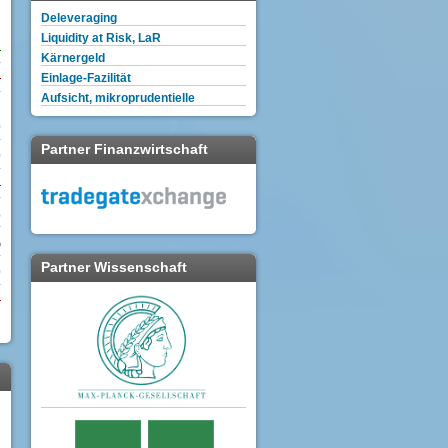
Deleveraging
Liquidity at Risk, LaR
Kärnergeld
Einlage-Fazilität
Aufsicht, mikroprudentielle
0
Partner Finanzwirtschaft
0
%
‰
Partner Wissenschaft
0