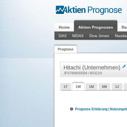
Home
Aktien Prognosen
Ra
DAX
MDAX
Dow Jones
Nasda
Prognose
Hitachi (Unternehmen)
JP3788600009 / 853219
1T
1W
1M
6M
1J
Prognose Erklärung
|
Nutzungs