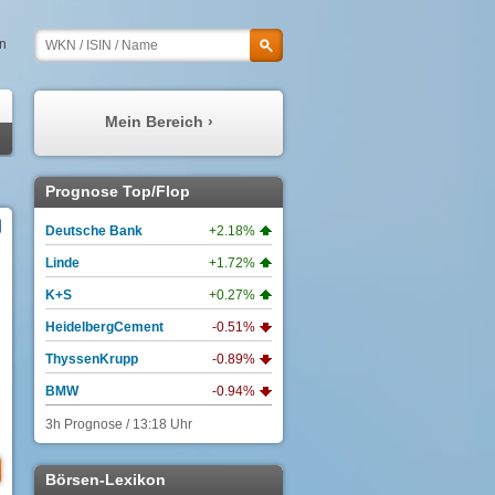
en
Mein Bereich ›
Meine Prognosen
Prognose Top/Flop
Meine Watchlist
Deutsche Bank
+2.18%
Mein Profil
Linde
+1.72%
Meine Depots
K+S
+0.27%
Meine Nachrichten
HeidelbergCement
-0.51%
ThyssenKrupp
-0.89%
BMW
-0.94%
3h Prognose / 13:18 Uhr
Börsen-Lexikon