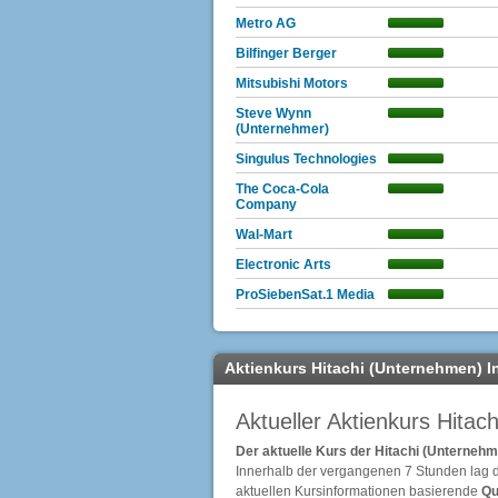
Metro AG
Bilfinger Berger
Mitsubishi Motors
Steve Wynn
(Unternehmer)
Singulus Technologies
The Coca-Cola
Company
Wal-Mart
Electronic Arts
ProSiebenSat.1 Media
Aktienkurs Hitachi (Unternehmen) I
Aktueller Aktienkurs Hita
Der aktuelle Kurs der Hitachi (Unterneh
Innerhalb der vergangenen 7 Stunden lag d
aktuellen Kursinformationen basierende
Qu