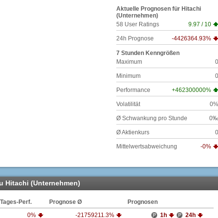
Aktuelle Prognosen für
Hitachi
(Unternehmen)
58
User Ratings
9.97
/
10
24h Prognose
-4426364.93%
7 Stunden Kenngrößen
Maximum
Minimum
Performance
+462300000%
Volatilität
0
Ø Schwankung pro Stunde
0
Ø Aktienkurs
Mittelwertsabweichung
-0%
zu Hitachi (Unternehmen)
Tages-Perf.
Prognose Ø
Prognosen
0%
-21759211.3%
1h
24h