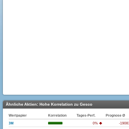
Ähnliche Aktien: Hohe Korrelation zu Gesco
Wertpapier
Korrelation
Tages-Perf.
Prognose Ø
3M
0%
-1908