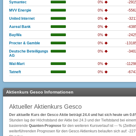
Symantec
0%
-291
MVV Energie
0%
-556
United Internet
0%
-321
Aareal Bank
0%
-438
BayWa
0%
-242
Procter & Gamble
0%
-1318
Deutsche Beteiligungs
0%
-340
AG
Wal-Mart
0%
-1129
Tatneft
0%
-674
Aktienkurs Gesco Informationen
Aktueller Aktienkurs Gesco
Der aktuelle Kurs der Gesco Aktie beträgt 24.4 und hat sich heute um 0.
Stunden lag der Höchststand der Aktie bei
24.3
und der Tiefststand bei eine
basierende
Quanten-Prognose
für den weiteren Kursverlauf ist --- % (Zeithori
weiterführenden Prognosen für den Gesco Aktienkurs belaufen sich auf: -