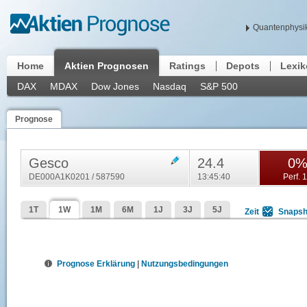
Quantenphysik
Home
Aktien Prognosen
Ratings
Depots
Lexi
DAX
MDAX
Dow Jones
Nasdaq
S&P 500
Prognose
Gesco
24.4
0
DE000A1K0201 / 587590
13:45:40
Perf. 
1T
1W
1M
6M
1J
3J
5J
Zeit
Snapsh
Prognose Erklärung
|
Nutzungsbedingungen