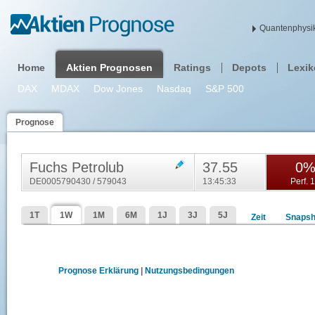
Quantenphysik
Home
Aktien Prognosen
Ratings
Depots
Lexi
DAX
MDAX
Dow Jones
Nasdaq
S&P 500
Prognose
Fuchs Petrolub
37.55
0
DE0005790430 / 579043
13:45:33
Perf. 
1T
1W
1M
6M
1J
3J
5J
Zeit
Snapsh
Prognose Erklärung
|
Nutzungsbedingungen