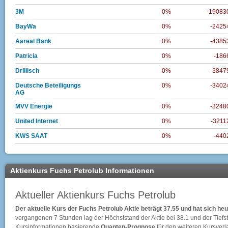
3M
0%
-19083
BayWa
0%
-2425
Aareal Bank
0%
-4385
Patricia
0%
-186
Drillisch
0%
-3847
Deutsche Beteiligungs
0%
-3402
AG
MVV Energie
0%
-3248
United Internet
0%
-3211
KWS SAAT
0%
-440
Aktienkurs Fuchs Petrolub Informationen
Aktueller Aktienkurs Fuchs Petrolub
Der aktuelle Kurs der Fuchs Petrolub Aktie beträgt 37.55 und hat sich he
vergangenen 7 Stunden lag der Höchststand der Aktie bei
38.1
und der Tiefs
Kursinformationen basierende
Quanten-Prognose
für den weiteren Kursverlau