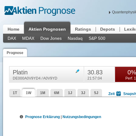
Quantenphysik
Home
Aktien Prognosen
Ratings
Depots
Lexi
DAX
MDAX
Dow Jones
Nasdaq
S&P 500
Prognose
Platin
30.83
0
DE000A0V9YD4 / A0V9YD
21:57:04
Perf. 
1T
1W
1M
6M
1J
3J
5J
Zeit
Snapsh
Prognose Erklärung
|
Nutzungsbedingungen