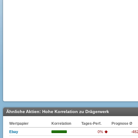
Ähnliche Aktien: Hohe Korrelation zu Drägerwerk
Wertpapier
Korrelation
Tages-Perf.
Prognose Ø
Ebay
0%
-48