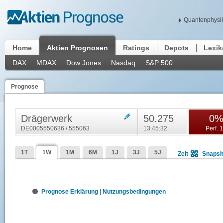
Quantenphysik
Home
Aktien Prognosen
Ratings
Depots
Lexi
DAX
MDAX
Dow Jones
Nasdaq
S&P 500
Prognose
Drägerwerk
50.275
0
DE0005550636 / 555063
13:45:32
Perf. 
1T
1W
1M
6M
1J
3J
5J
Zeit
Snapsh
Prognose Erklärung
|
Nutzungsbedingungen