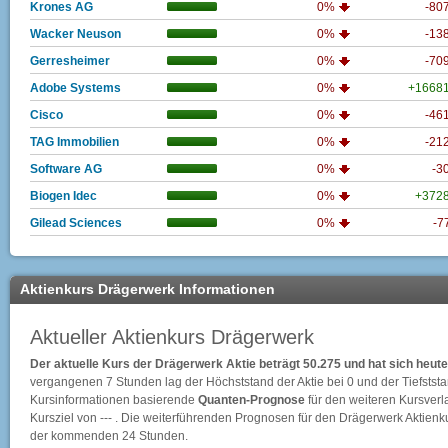
Krones AG
0%
-80
Wacker Neuson
0%
-13
Gerresheimer
0%
-70
Adobe Systems
0%
+1668
Cisco
0%
-46
TAG Immobilien
0%
-21
Software AG
0%
-3
Biogen Idec
0%
+372
Gilead Sciences
0%
-7
Aktienkurs Drägerwerk Informationen
Aktueller Aktienkurs Drägerwerk
Der aktuelle Kurs der Drägerwerk Aktie beträgt 50.275 und hat sich he
vergangenen 7 Stunden lag der Höchststand der Aktie bei
0
und der Tiefstst
Kursinformationen basierende
Quanten-Prognose
für den weiteren Kursverlau
Kursziel von --- . Die weiterführenden Prognosen für den Drägerwerk Aktien
der kommenden 24 Stunden.