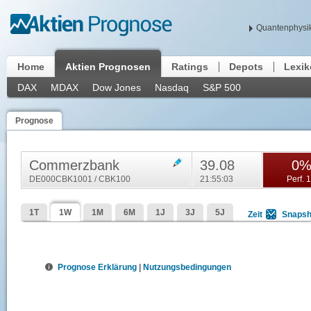
Quantenphysik
Home
Aktien Prognosen
Ratings
Depots
Lexi
DAX
MDAX
Dow Jones
Nasdaq
S&P 500
Prognose
Commerzbank
39.08
0
DE000CBK1001 / CBK100
21:55:03
Perf. 
1T
1W
1M
6M
1J
3J
5J
Zeit
Snapsh
Prognose Erklärung
|
Nutzungsbedingungen