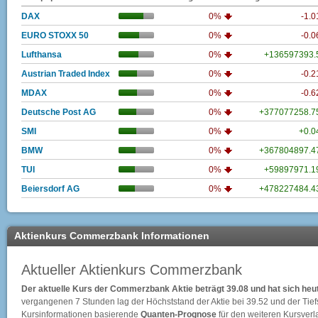
DAX
0%
-1.
EURO STOXX 50
0%
-0.
Lufthansa
0%
+136597393
Austrian Traded Index
0%
-0.
MDAX
0%
-0.
Deutsche Post AG
0%
+377077258.
SMI
0%
+0.
BMW
0%
+367804897.
TUI
0%
+59897971.
Beiersdorf AG
0%
+478227484.
Aktienkurs Commerzbank Informationen
Aktueller Aktienkurs Commerzbank
Der aktuelle Kurs der Commerzbank Aktie beträgt 39.08 und hat sich heu
vergangenen 7 Stunden lag der Höchststand der Aktie bei
39.52
und der Tief
Kursinformationen basierende
Quanten-Prognose
für den weiteren Kursverlau